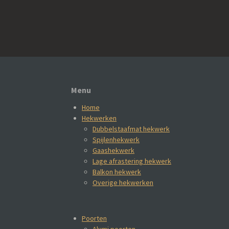
Menu
Home
Hekwerken
Dubbelstaafmat hekwerk
Spijlenhekwerk
Gaashekwerk
Lage afrastering hekwerk
Balkon hekwerk
Overige hekwerken
Poorten
Alumi poorten