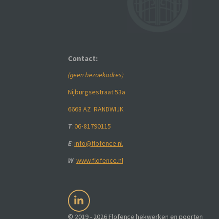
Contact:
(geen bezoekadres)
Nijburgsestraat 53a
6668 AZ RANDWIJK
T
: 06
-
81790115
E
:
info@flofence.nl
W
:
www.flofence.nl
L
i
© 2019 - 2026 Flofence hekwerken en poorten