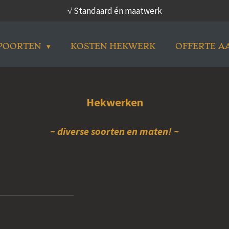
√ Standaard én maatwerk
POORTEN
KOSTEN HEKWERK
OFFERTE A
Hekwerken
~ diverse soorten en maten! ~