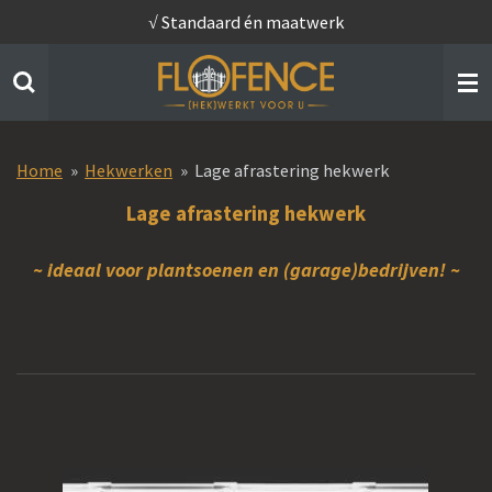
√ Standaard én maatwerk
Ga
direct
naar
de
hoofdinhoud
Home
»
Hekwerken
»
Lage afrastering hekwerk
Lage afrastering hekwerk
~ ideaal voor plantsoenen en (garage)bedrijven!
~