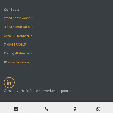
Contact:
(geen bezoekadres)
Nijburgsestraat 53a
6668 AZ RANDWIJK
T
: 06
-
81790115
E
:
info@flofence.nl
W
:
www.flofence.nl
L
i
© 2019 - 2026 Flofence hekwerken en poorten
n
k
e
d