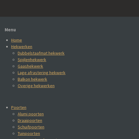
Menu
Home
Hekwerken
Dubbelstaafmat hekwerk
Spijlenhekwerk
Gaashekwerk
Lage afrastering hekwerk
Balkon hekwerk
Overige hekwerken
Poorten
Alumi poorten
Draaipoorten
Schuifpoorten
Tuinpoorten