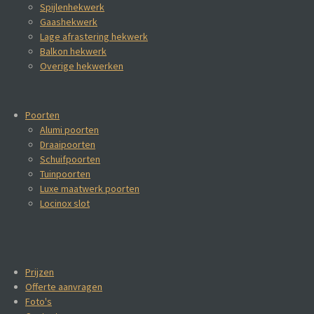
Spijlenhekwerk
Gaashekwerk
Lage afrastering hekwerk
Balkon hekwerk
Overige hekwerken
Poorten
Alumi poorten
Draaipoorten
Schuifpoorten
Tuinpoorten
Luxe maatwerk poorten
Locinox slot
Prijzen
Offerte aanvragen
Foto's