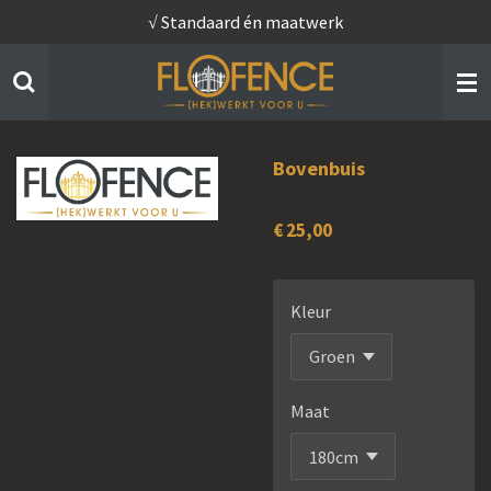
√ Standaard én maatwerk
Ga
direct
naar
de
hoofdinhoud
Bovenbuis
€ 25,00
Kleur
Maat